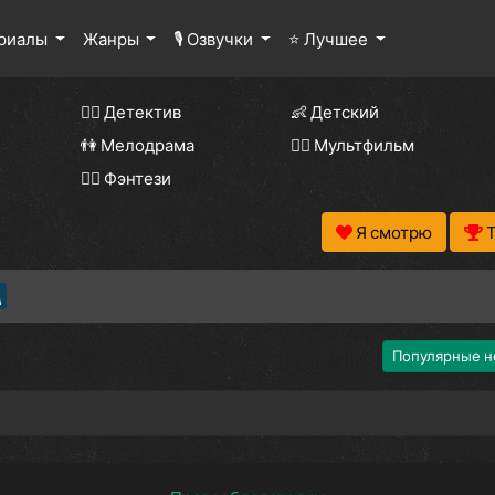
ериалы
Жанры
🎙 Озвучки
⭐ Лучшее
🕵️‍♂️ Детектив
👶 Детский
👫 Мелодрама
🧚‍♀️ Мультфильм
🧝‍♂️ Фэнтези
Я смотрю
Популярные н