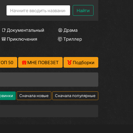
Найти
📑 Документальный
😫 Драма
🎒 Приключения
🤯 Триллер
ТОП 50
МНЕ ПОВЕЗЕТ
Подборки
овинки
Сначала новые
Сначала популярные