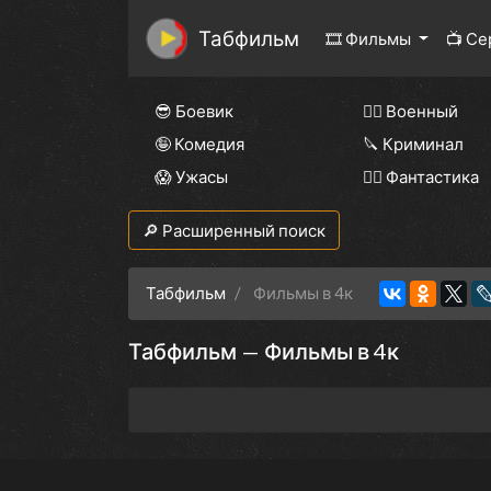
Табфильм
🎞 Фильмы
📺 С
😎 Боевик
👨‍✈️ Военный
🤪 Комедия
🔪 Криминал
😱 Ужасы
🧙‍♀️ Фантастика
🔎 Расширенный поиск
Табфильм
Фильмы в 4к
Табфильм — Фильмы в 4к